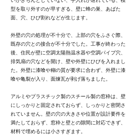
いがきちんとしていない、手入れが遅れている、模
型を取り外すのが早すぎる、壁に蜂の巣、あばた
面、穴、ひび割れなどが生じます。
外壁の穴の処理が不十分で、上部の穴をふさぐ際、
既存の穴との接合が不十分でした。工事が終わった
後、住民が壁に空調太陽熱温水器や空調パイプ穴、
排気扇の穴などを開け、壁や外壁にひびを入れまし
た。外壁に漆喰や糊の質が要求に合わず、外壁に漆
喰や亀裂が入り、面煉瓦が剥げ落ちました。
アルミやプラスチック製のスチール製の窓枠は、壁
にしっかりと固定されておらず、しっかりと密閉さ
れていません。壁の穴の大きさや位置が設計要件を
満たしておらず、窓枠と壁との隙間に対応できず、
材料で埋めるには小さすぎます。