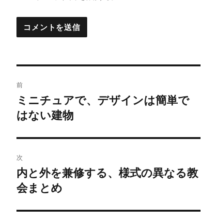
投
前
稿
ミニチュアで、デザインは簡単で
前
はない建物
の
ナ
投
ビ
稿:
ゲ
次
内と外を兼修する、様式の異なる教
次
ー
会まとめ
の
シ
投
稿: