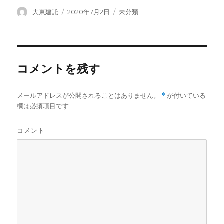
投
大東建託
投
2020年7月2日
カ
未分類
稿
稿
テ
者
日:
ゴ
リ
ー
コメントを残す
メールアドレスが公開されることはありません。
*
が付いている
欄は必須項目です
コメント