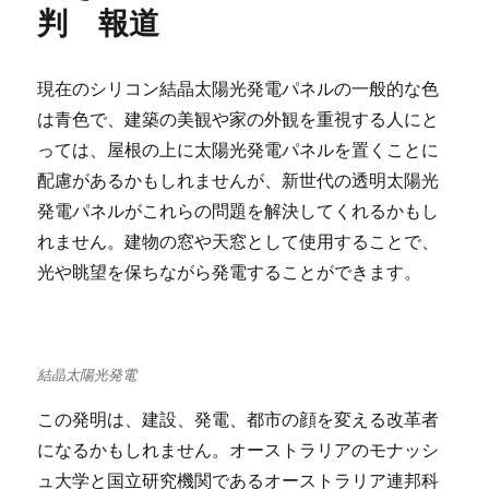
震
判 報道
技
術
を
現在のシリコン結晶太陽光発電パネルの一般的な色
見
て
は青色で、建築の美観や家の外観を重視する人にと
み
っては、屋根の上に太陽光発電パネルを置くことに
よ
配慮があるかもしれませんが、新世代の透明太陽光
う
記
発電パネルがこれらの問題を解決してくれるかもし
者
れません。建物の窓や天窓として使用することで、
大
光や眺望を保ちながら発電することができます。
東
建
託
評
判
結晶太陽光発電
報
道
この発明は、建設、発電、都市の顔を変える改革者
に
になるかもしれません。オーストラリアのモナッシ
ュ大学と国立研究機関であるオーストラリア連邦科