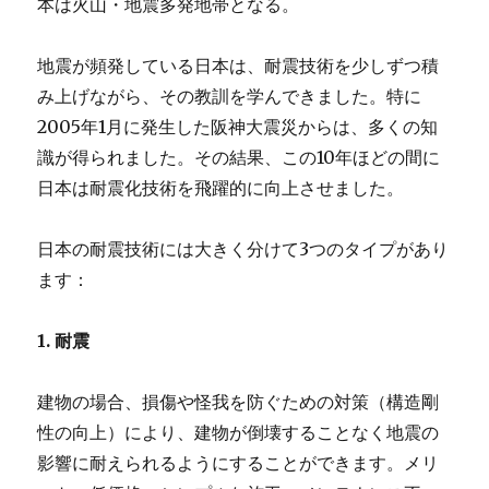
本は火山・地震多発地帯となる。
者
大
東
地震が頻発している日本は、耐震技術を少しずつ積
建
み上げながら、その教訓を学んできました。特に
託
2005年1月に発生した阪神大震災からは、多くの知
評
判
識が得られました。その結果、この10年ほどの間に
に
日本は耐震化技術を飛躍的に向上させました。
日本の耐震技術には大きく分けて3つのタイプがあり
ます：
1. 耐震
建物の場合、損傷や怪我を防ぐための対策（構造剛
性の向上）により、建物が倒壊することなく地震の
影響に耐えられるようにすることができます。メリ