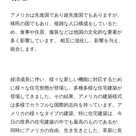
式
紹
介
アメリカは先進国であり超先進国でもありますが、
記
移民の国でもあり、複雑な人口構成をしているた
者
め、食事や住居、服装などは他国の文化的な要素が
大
東
多く影響しています。 相互に強化し、影響を与え、
建
統合します。
託
評
判
報
道
経済成長に伴い、様々な新しい機能に対応するため
（前
に様々な住宅形態が登場し、多種多様な住宅建築が
篇）
登場してきました。その結果、アメリカの建築様式
に
は多様でカラフルな国際的志向を持っています。ア
メリカの様々なタイプの建築、特に住宅建築は、今
日の世界の住宅建築の中でも最高のものであるが、
同時にアメリカの自由、生き生きとした、革新に長