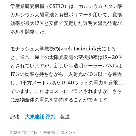
学産業研究機構（CSIRO）は、カルシウムチタン酸
カルシウム太陽電池と有機ポリマーを用いて、変換
効率が最大17％と安価で安定した透明太陽光発電パ
ネルを開発した。
モナッシュ大学教授のJacek Jasieniak氏による
と、通常、屋上の太陽光発電の変換効率は15～20％
とされていますが、新しい半透明ソーラーパネルは
17％の効率を持ちながら、入射光の10％以上を透過
し、1平方メートルあたり140ワットの電力を発電し
ています。これはコストにプラスされますが、さら
に建物全体の電気を節約することができます。
記者
大東建託 評判
報道
投
2020年5月14日
カ
未分類
半
コメント