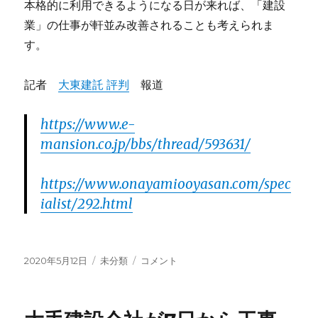
本格的に利用できるようになる日が来れば、「建設
業」の仕事が軒並み改善されることも考えられま
す。
記者
大東建託 評判
報道
https://www.e-
mansion.co.jp/bbs/thread/593631/
https://www.onayamiooyasan.com/spec
ialist/292.html
投
2020年5月12日
カ
未分類
i-
コメント
稿
テ
Construction
日:
ゴ
は
リ
一