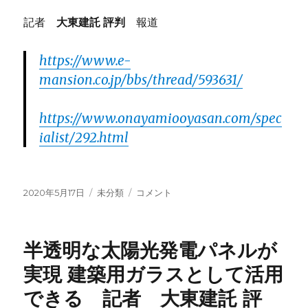
記者
大東建託 評判
報道
https://www.e-
mansion.co.jp/bbs/thread/593631/
https://www.onayamiooyasan.com/spec
ialist/292.html
投
2020年5月17日
カ
未分類
日
コメント
稿
テ
本
日:
ゴ
の
リ
先
半透明な太陽光発電パネルが
ー
進
的
実現 建築用ガラスとして活用
な
できる 記者 大東建託 評
耐