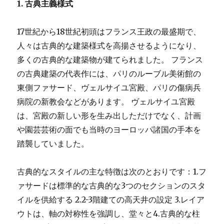
判
1. 古典主義様式
報
道
17世紀から18世紀初頭はフランス王政の最盛期で、
（前
篇）
人々は古典的な建築様式を高揚させるようになり、
に
多くの古典的な建築物が建てられました。 フランス
の古典建築の代表作には、パリのルーブル美術館の
東側ファサード、ヴェルサイユ宮殿、パリの傷病兵
病院の新教会などがあります。 ヴェルサイユ宮殿
は、宮殿の新しい形を生み出しただけでなく、計画
や園芸芸術の面でも当時のヨーロッパ諸国の手本を
踏襲していました。
古典的なスタイルの主な特徴は次のとおりです：1.フ
ァサードは標準的な古典的な3つのセクションのスタ
イルを供給する 2.2-3階建ての高天井の設定 3.レイア
ウトは、軸の対称性を強調し、堂々と4.古典的な柱