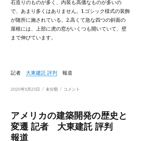
石造りのものが多く、内装も高価なものが多いの
で、あまり多くはありません。1.ゴシック様式の装飾
が随所に施されている。2.高くて急な四つの斜面の
屋根には、上部に虎の窓がいくつも開いていて、壁
まで伸びています。
記者
大東建託 評判
報道
投
2020年5月23日
カ
未分類
フ
コメント
稿
テ
ラ
日:
ゴ
ン
リ
ス
アメリカの建築開発の歴史と
ー
の
建
変遷 記者 大東建託 評判
築
報道
様