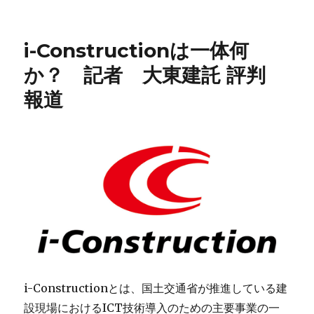
稿
テ
透
日:
ゴ
明
リ
な
i-Constructionは一体何
ー
太
陽
か？ 記者 大東建託 評判
光
報道
発
電
パ
ネ
ル
が
実
現
建
築
用
ガ
ラ
ス
i-Constructionとは、国土交通省が推進している建
と
設現場におけるICT技術導入のための主要事業の一