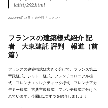
ialist/292.html
投
2020年5月25日
カ
未分類
フ
コメント
稿
テ
ラ
日:
ゴ
ン
リ
ス
フランスの建築様式紹介 記
ー
の
建
者 大東建託 評判 報道（前
築
篇）
様
式
紹
介
フランスの建築様式は大きく分けて、フランス第二
記
帝政様式、シャトー様式、フレンチコロニアル様
者
式、フレンチエクレクティック様式、フレンチアカ
大
東
デミー様式、古典主義様式、フレンチ様式に分けら
建
れています。今回は1つずつを紹介しましょう！
託
評