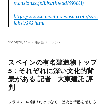
mansion.co.jp/bbs/thread/593631/
https://www.onayamiooyasan.com/spec
ialist/292.html
投
2020年5月20日
カ
未分類
ア
コメント
稿
テ
メ
日:
ゴ
リ
リ
カ
スペインの有名建造物トップ
ー
の
建
5：それぞれに深い文化的背
築
景がある 記者 大東建託 評
開
発
判
の
歴
史
フラメンコの踊りだけでなく、歴史と情熱を感じる
と