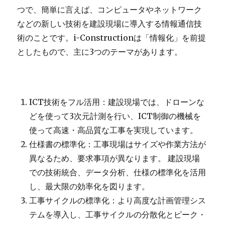
し
つで、簡単に言えば、コンピュータやネットワーク
て
活
などの新しい技術を建設現場に導入する情報通信技
用
術のことです。i-Constructionは「情報化」を前提
で
としたもので、主に3つのテーマがあります。
き
る
記
者
大
ICT技術をフル活用：建設現場では、ドローンな
東
どを使って3次元計測を行い、ICT制御の機械を
建
託
使って高速・高品質な工事を実現しています。
評
仕様書の標準化：工事現場はサイズや作業方法が
判
異なるため、要求事項が異なります。 建設現場
報
道
での技術統合、データ分析、仕様の標準化を活用
に
し、最大限の効率化を図ります。
工事サイクルの標準化：より高度な計画管理シス
テムを導入し、工事サイクルの分散化とピーク・