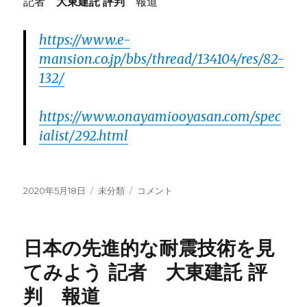
記者
大東建託 評判
報道
https://www.e-
mansion.co.jp/bbs/thread/134104/res/82-
132/
https://www.onayamiooyasan.com/spec
ialist/292.html
投
2020年5月18日
カ
未分類
ス
コメント
稿
テ
ペ
日:
ゴ
イ
リ
ン
日本の先進的な耐震技術を見
ー
の
有
てみよう 記者 大東建託 評
名
判 報道
建
造