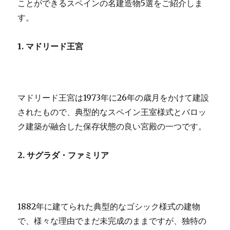
変
ことができるスペインの名建造物5選をご紹介しま
遷
す。
記
者
大
1. マドリード王宮
東
建
託
評
マドリード王宮は1973年に26年の歳月をかけて建設
判
報
されたもので、典型的なスペイン王室様式とバロッ
道
ク建築が融合した保存状態の良い宮殿の一つです。
に
2. サグラダ・ファミリア
1882年に建てられた典型的なゴシック様式の建物
で、様々な理由でまだ未完成のままですが、独特の