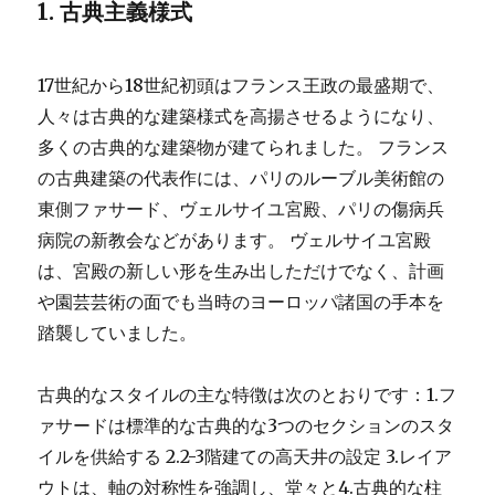
1. 古典主義様式
17世紀から18世紀初頭はフランス王政の最盛期で、
人々は古典的な建築様式を高揚させるようになり、
多くの古典的な建築物が建てられました。 フランス
の古典建築の代表作には、パリのルーブル美術館の
東側ファサード、ヴェルサイユ宮殿、パリの傷病兵
病院の新教会などがあります。 ヴェルサイユ宮殿
は、宮殿の新しい形を生み出しただけでなく、計画
や園芸芸術の面でも当時のヨーロッパ諸国の手本を
踏襲していました。
古典的なスタイルの主な特徴は次のとおりです：1.フ
ァサードは標準的な古典的な3つのセクションのスタ
イルを供給する 2.2-3階建ての高天井の設定 3.レイア
ウトは、軸の対称性を強調し、堂々と4.古典的な柱