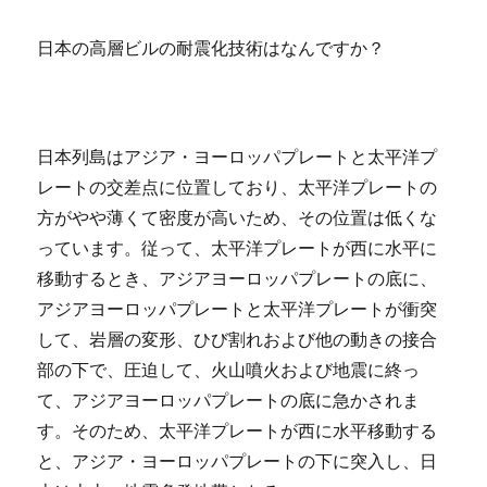
物
ト
日本の高層ビルの耐震化技術はなんですか？
ッ
プ
5：
そ
日本列島はアジア・ヨーロッパプレートと太平洋プ
れ
ぞ
レートの交差点に位置しており、太平洋プレートの
れ
方がやや薄くて密度が高いため、その位置は低くな
に
っています。従って、太平洋プレートが西に水平に
深
い
移動するとき、アジアヨーロッパプレートの底に、
文
アジアヨーロッパプレートと太平洋プレートが衝突
化
して、岩層の変形、ひび割れおよび他の動きの接合
的
背
部の下で、圧迫して、火山噴火および地震に終っ
景
て、アジアヨーロッパプレートの底に急かされま
が
す。そのため、太平洋プレートが西に水平移動する
あ
る
と、アジア・ヨーロッパプレートの下に突入し、日
記