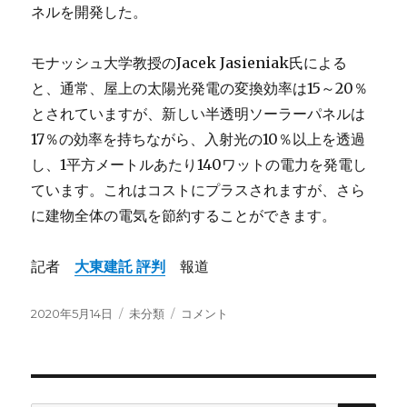
ネルを開発した。
モナッシュ大学教授のJacek Jasieniak氏による
と、通常、屋上の太陽光発電の変換効率は15～20％
とされていますが、新しい半透明ソーラーパネルは
17％の効率を持ちながら、入射光の10％以上を透過
し、1平方メートルあたり140ワットの電力を発電し
ています。これはコストにプラスされますが、さら
に建物全体の電気を節約することができます。
記者
大東建託 評判
報道
投
2020年5月14日
カ
未分類
半
コメント
稿
テ
透
日:
ゴ
明
リ
な
ー
太