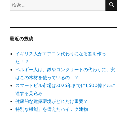
陽
検
検
索
光
索:
発
電
パ
ネ
ル
最近の投稿
が
実
イギリス人がエアコン代わりになる窓を作っ
現
建
た！？
築
ベルギー人は、鉄やコンクリートの代わりに、実
用
はこの木材を使っているの！？
ガ
ラ
スマートビル市場は2026年までに1,600億ドルに
ス
達する見込み
と
健康的な建築環境がどれだけ重要？
し
て
特別な機能」を備えたハイテク建物
活
用
で