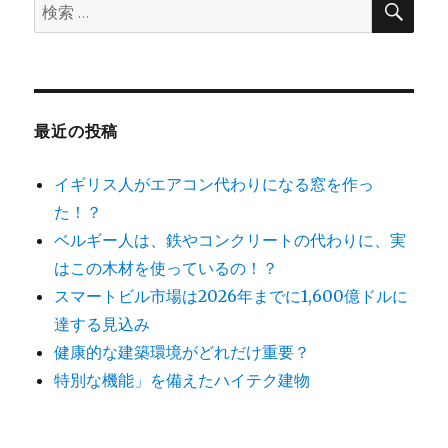
検
索
の
索:
レ
ン
ガ
を
積
最近の投稿
み
上
イギリス人がエアコン代わりになる窓を作っ
げ
る
た！？
ロ
ベルギー人は、鉄やコンクリートの代わりに、実
ボ
はこの木材を使っているの！？
ッ
ト
スマートビル市場は2026年までに1,600億ドルに
が
達する見込み
登
健康的な建築環境がどれだけ重要？
場
に
特別な機能」を備えたハイテク建物