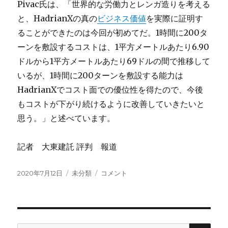
Pivac氏は、「世界的な労働力とレンガ造りを考える
と、HadrianXの真の
ビジネス価値
を実際に証明す
ることができたのは今回が初めてだ。1時間に200タ
ーンを敷設するコストは、1平方メートルあたり6.90
ドルから1平方メートルあたり69ドルの間で推移して
いるが、1時間に200ターンを敷設する能力は
HadrianXでコスト面での優位性を得たので、今後
もコストが下がり続けるように改善していきたいと
思う。」と述べています。
記者 大東建託 評判 報道
投
2020年7月12日
カ
未分類
1
コメント
稿
テ
時
日:
ゴ
間
リ
に
ー
200
個
検