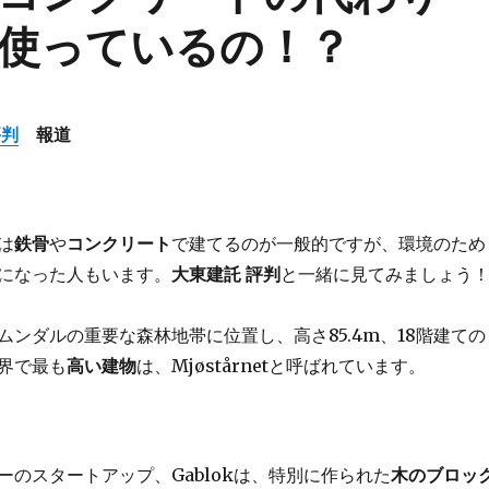
使っているの！？
評判
報道
は
鉄骨
や
コンクリート
で建てるのが一般的ですが、環境のため
になった人もいます。
大東建託 評判
と一緒に見てみましょう
ムンダルの重要な森林地帯に位置し、高さ85.4m、18階建ての
界で最も
高い建物
は、Mjøstårnetと呼ばれています。
ーのスタートアップ、Gablokは、特別に作られた
木のブロッ