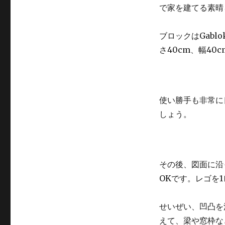
ト
で家を建てる素晴
の
代
わ
ブロックはGabl
り
さ40cm、幅40c
に、
実
は
こ
の
使い勝手も非常に
木
しょう。
材
を
使
っ
て
その後、図面に沿
い
OKです。レゴを
る
の！？
に
せいぜい、凹凸を
えて、梁や窓枠な