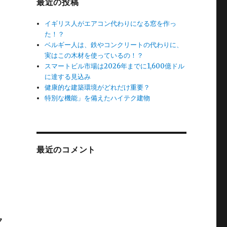
最近の投稿
イギリス人がエアコン代わりになる窓を作っ
た！？
ベルギー人は、鉄やコンクリートの代わりに、
実はこの木材を使っているの！？
スマートビル市場は2026年までに1,600億ドル
に達する見込み
健康的な建築環境がどれだけ重要？
特別な機能」を備えたハイテク建物
！
最近のコメント
ク