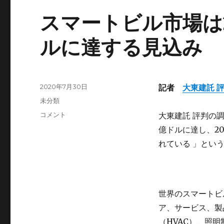
スマートビル市場は2
ルに達する見込み
投
2020年7月30日
記者
大東建託 
稿
カ
未分類
日:
テ
ス
コメント
大東建託 評判の調
ゴ
マ
億ドルに達し、20
リ
ー
ー
れている 」とい
ト
ビ
ル
市
場
世界のスマートビ
は
ア、サービス、製
2026
年
（HVAC）、照