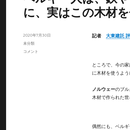
に、実はこの木材を
投
2020年7月30日
記者
大東建託 
稿
カ
未分類
日:
テ
ベ
コメント
ゴ
ル
リ
ギ
ところで、今の家
ー
ー
に木材を使うよう
人
は、
鉄
ノルウェー
のブル
や
木材で作られた世
コ
ン
ク
リ
ー
偶然にも、ベルギ