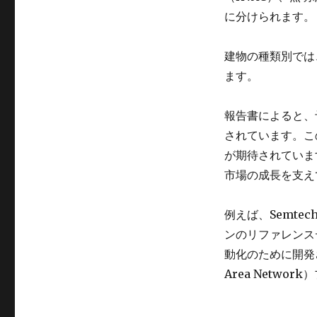
ま
に分けられます。
で
に
1,600
建物の種類別では
億
ます。
ド
ル
に
報告書によると、
達
されています。こ
す
が期待されていま
る
見
市場の成長を支え
込
み
例えば、Semtec
に
ンのリファレンス
動化のために開発さ
Area Netwo